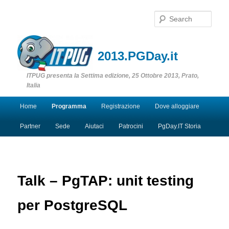
Sear
2013.PGDay.it
ITPUG presenta la Settima edizione, 25 Ottobre 2013, Prato,
Italia
Main menu
Home
Programma
Registrazione
Dove alloggiare
Skip to primary content
Skip to secondary content
Partner
Sede
Aiutaci
Patrocini
PgDay.IT Storia
Talk – PgTAP: unit testing
per PostgreSQL